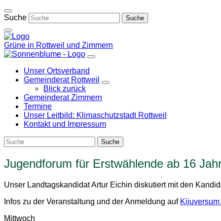
Weiter
zum
Suche
Inhalt
Grüne in Rottweil und Zimmern
Unser Ortsverband
Gemeinderat Rottweil
Zeige
Blick zurück
Untermenü
Gemeinderat Zimmern
Termine
Unser Leitbild: Klimaschutzstadt Rottweil
Kontakt und Impressum
Jugendforum für Erstwählende ab 16 Jah
Unser Landtagskandidat Artur Eichin diskutiert mit den Kan
Infos zu der Veranstaltung und der Anmeldung auf
Kijuversum
Mittwoch