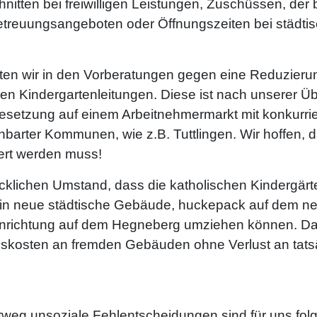
itten bei freiwilligen Leistungen, Zuschüssen, der 
reuungsangeboten oder Öffnungszeiten bei städtis
en wir in den Vorberatungen gegen eine Reduzieru
 den Kindergartenleitungen. Diese ist nach unserer 
besetzung auf einem Arbeitnehmermarkt mit konkurr
barter Kommunen, wie z.B. Tuttlingen. Wir hoffen, d
iert werden muss!
ücklichen Umstand, dass die katholischen Kindergär
h in neue städtische Gebäude, huckepack auf dem 
nrichtung auf dem Hegneberg umziehen können. Das
gskosten an fremden Gebäuden ohne Verlust an tatsä
htweg unsoziale Fehlentscheidungen sind für uns fo