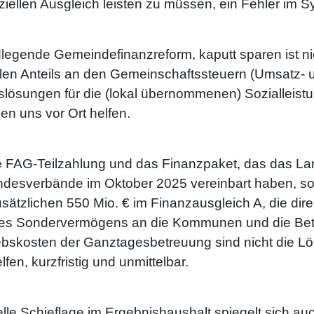
ziellen Ausgleich leisten zu müssen, ein Fehler im S
legende Gemeindefinanzreform, kaputt sparen ist ni
n Anteils an den Gemeinschaftssteuern (Umsatz- 
slösungen für die (lokal übernommenen) Sozialleist
en uns vor Ort helfen.
e FAG-Teilzahlung und das Finanzpaket, das das L
esverbände im Oktober 2025 vereinbart haben, sorg
ätzlichen 550 Mio. € im Finanzausgleich A, die dir
€ des Sondervermögens an die Kommunen und die Bet
ebskosten der Ganztagesbetreuung sind nicht die 
fen, kurzfristig und unmittelbar.
elle Schieflage im Ergebnishaushalt spiegelt sich au