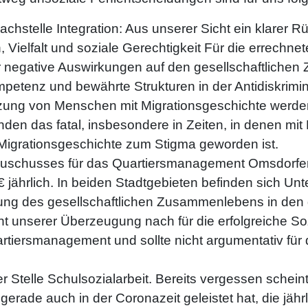
chstelle Integration: Aus unserer Sicht ein klarer Rü
, Vielfalt und soziale Gerechtigkeit Für die errechn
ir negative Auswirkungen auf den gesellschaftliche
mpetenz und bewährte Strukturen in der Antidiskrimi
tzung von Menschen mit Migrationsgeschichte werden
nden das fatal, insbesondere in Zeiten, in denen mit
Migrationsgeschichte zum Stigma geworden ist.
 Zuschusses für das Quartiersmanagement Omsdorf
 jährlich. In beiden Stadtgebieten befinden sich Unte
klung des gesellschaftlichen Zusammenlebens in de
ht unserer Überzeugung nach für die erfolgreiche So
artiersmanagement und sollte nicht argumentativ für 
 Stelle Schulsozialarbeit. Bereits vergessen scheint 
 gerade auch in der Coronazeit geleistet hat, die jäh