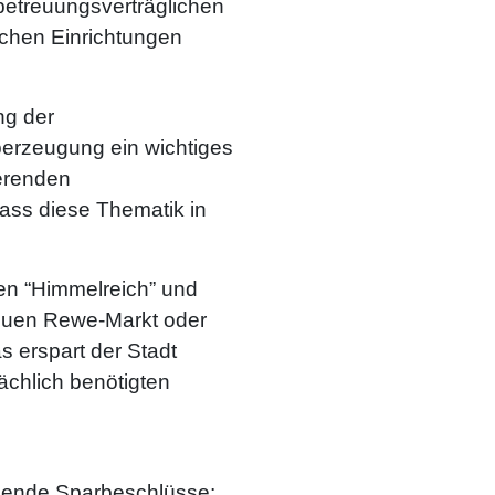
betreuungsverträglichen
chen Einrichtungen
ng der
Überzeugung ein wichtiges
ierenden
ass diese Thematik in
ten “Himmelreich” und
neuen Rewe-Markt oder
 erspart der Stadt
chlich benötigten
lgende Sparbeschlüsse: