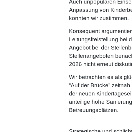
Auch unpopulären Einschn
Anpassung von Kinderbet
konnten wir zustimmen.
Konsequent argumentiert
Leitungsfreistellung bei
Angebot bei der Stellen
Stellenangeboten benach
2026 nicht erneut diskut
Wir betrachten es als gl
“Auf der Brücke” zeitna
der neuen Kindertagesei
anteilige hohe Sanierun
Betreuungsplätzen.
Strategische und schlic